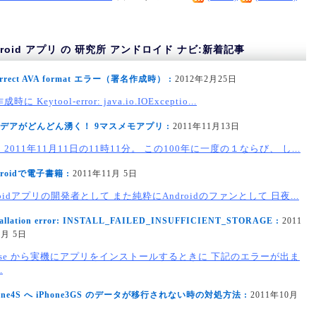
droid アプリ の 研究所 アンドロイド ナビ:新着記事
orrect AVA format エラー（署名作成時） :
2012年2月25日
時に Keytool-error: java.io.IOExceptio...
デアがどんどん湧く！ 9マスメモアプリ :
2011年11月13日
2011年11月11日の11時11分。 この100年に一度の１ならび、 し...
droidで電子書籍 :
2011年11月 5日
roidアプリの開発者として また純粋にAndroidのファンとして 日夜...
tallation error: INSTALL_FAILED_INSUFFICIENT_STORAGE :
2011
1月 5日
lipse から実機にアプリをインストールするときに 下記のエラーが出ま
.
hone4S へ iPhone3GS のデータが移行されない時の対処方法 :
2011年10月
日