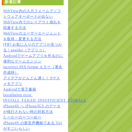
新着記事
WebView内の入力フォームでソフ
トウェアキーボードが出ない
WebView内でのレイアウト崩れを
回避する方法
WebViewのユーザーエージェント
を取得・変更する方法
[PR] お気に入りのアプリが見つか
る！appliko（アプリコ）
Androidでゲームアプリを作るのに
便利なゲームエンジン
incorrect AVA format エラー（署名
作成時）
アイデアがどんどん湧く！ 9マス
メモアプリ
Androidで電子書籍
Installation error:
INSTALL_FAILED_INSUFFICIENT_STORAGE
iPhone4S へ iPhone3GS のデータ
が移行されない時の対処方法
たーかーのーつーめー
iPhone4S の新音声機能である Siri
がすごいらしい