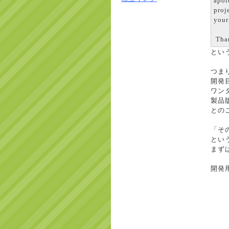
apol
proj
your
Tha
とい
つま
開発目
ワンタ
製品
との
「そ
とい
まずは
開発