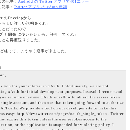
回の記事：
Android の Twitter アプリで401エラー
の記事：
Twitter アプリ の xAuth 申請
ter のDevelopから
うちょい詳しい説明をくれ」
ことだったので、
アプリ 開発 に使いたいから、許可してくれ」
ことを再度送りました。
ほど経って、ようやく返事が来ました。
は
aro,
k you for your interest in xAuth. Unfortunately, we are not
ting xAuth for initial development purposes. Instead, I recommend
 you set up a one-time OAuth workflow to obtain the access token
a single account, and then use that token going forward to authorize
 API calls. We provide a tool on our developer site to make this
ess easy: http://dev.twitter.com/pages/oauth_single_token . Twitter
 not expire this token unless the user revokes access to the
ication, or the application is suspended for violating policy. I