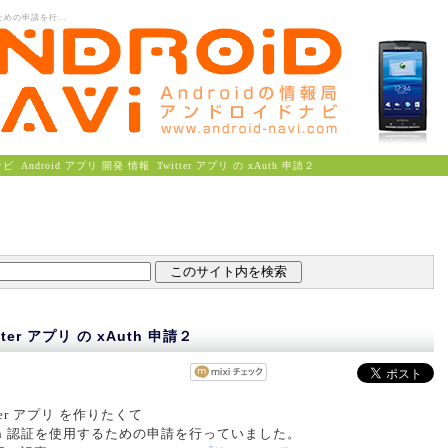
ための申請を行...
ナビ
Android アプリ 開発 情報
Twitter アプリ の xAuth 申請２
tter アプリ の xAuth 申請２
tter アプリ を作りたくて
uth 認証を使用するための申請を行っていました。