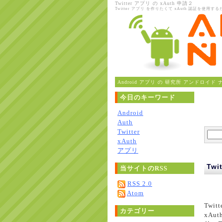
Twitter アプリ の xAuth 申請２
Twitter アプリ を作りたくて xAuth 認証を使用する
Android アプリ の 研究所 アンドロイド 
今日のキーワード
Android
Auth
Twitter
xAuth
アプリ
Twi
当サイトのRSS
RSS 2.0
Atom
Twi
カテゴリー
xA