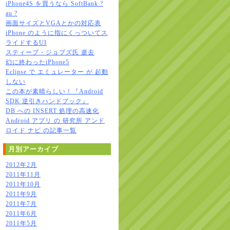
iPhone4S を買うなら SoftBank ?
au ?
画面サイズとVGAとかの対応表
iPhone のように指にくっついてス
ライドするUI
スティーブ・ジョブズ氏 逝去
幻に終わったiPhone5
Eclipse で エミュレーター が 起動
しない
この本が素晴らしい！『Android
SDK 逆引きハンドブック』
DB への INSERT 処理の高速化
Android アプリ の 研究所 アンド
ロイド ナビ の記事一覧
月別アーカイブ
2012年2月
2011年11月
2011年10月
2011年9月
2011年7月
2011年6月
2011年5月