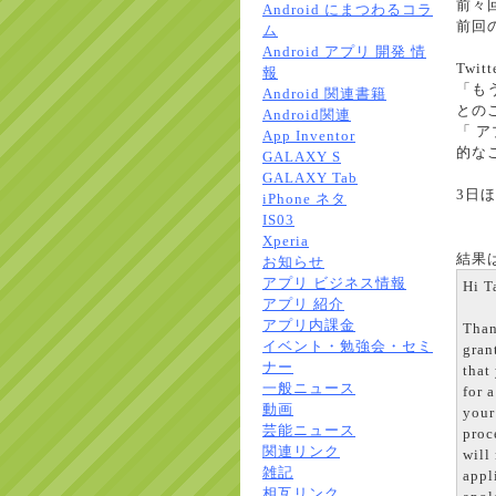
前々
Android にまつわるコラ
前回
ム
Android アプリ 開発 情
Twit
報
「も
Android 関連書籍
との
Android関連
「 
App Inventor
的な
GALAXY S
GALAXY Tab
3日
iPhone ネタ
IS03
Xperia
結果
お知らせ
アプリ ビジネス情報
Hi T
アプリ 紹介
アプリ内課金
Than
イベント・勉強会・セミ
gran
ナー
that
一般ニュース
for 
動画
your
芸能ニュース
proc
関連リンク
will
雑記
appl
相互リンク