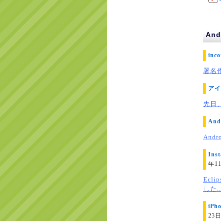
An
inc
署名作成
アイ
先日、
An
And
Ins
年1
Ec
した..
iP
23