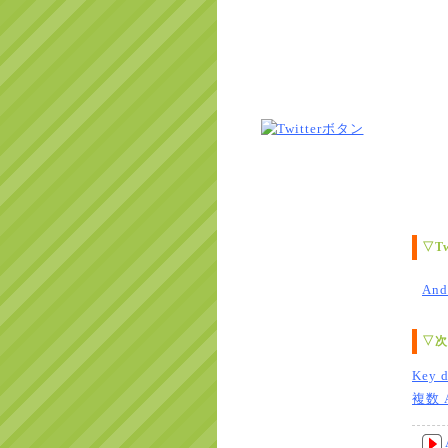
▽T
And
▽次
Key d
複数 