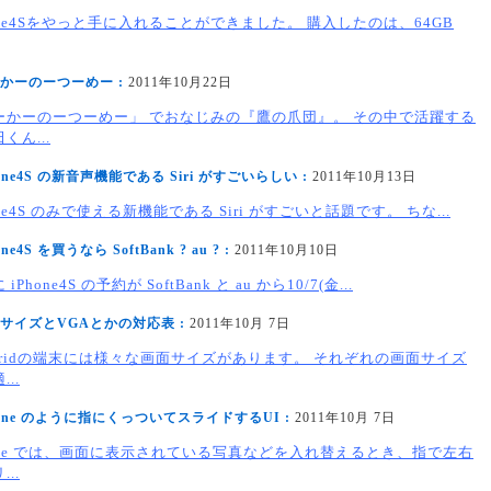
one4Sをやっと手に入れることができました。 購入したのは、64GB
かーのーつーめー :
2011年10月22日
ーかーのーつーめー」 でおなじみの『鷹の爪団』。 その中で活躍する
くん...
hone4S の新音声機能である Siri がすごいらしい :
2011年10月13日
one4S のみで使える新機能である Siri がすごいと話題です。 ちな...
one4S を買うなら SoftBank ? au ? :
2011年10月10日
iPhone4S の予約が SoftBank と au から10/7(金...
サイズとVGAとかの対応表 :
2011年10月 7日
doridの端末には様々な画面サイズがあります。 それぞれの画面サイズ
..
hone のように指にくっついてスライドするUI :
2011年10月 7日
hone では、画面に表示されている写真などを入れ替えるとき、指で左右
..