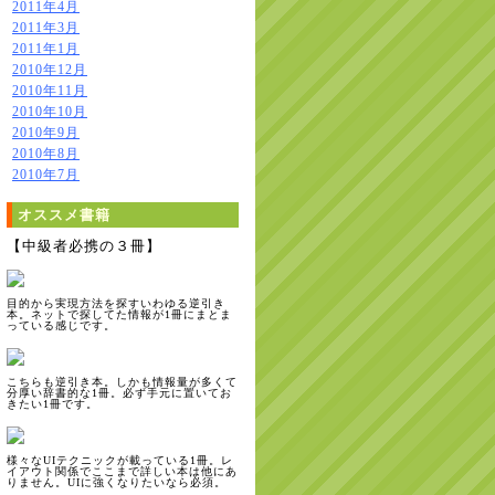
2011年4月
2011年3月
2011年1月
2010年12月
2010年11月
2010年10月
2010年9月
2010年8月
2010年7月
オススメ書籍
【中級者必携の３冊】
目的から実現方法を探すいわゆる逆引き
本。ネットで探してた情報が1冊にまとま
っている感じです。
こちらも逆引き本。しかも情報量が多くて
分厚い辞書的な1冊。必ず手元に置いてお
きたい1冊です。
様々なUIテクニックが載っている1冊。レ
イアウト関係でここまで詳しい本は他にあ
りません。UIに強くなりたいなら必須。