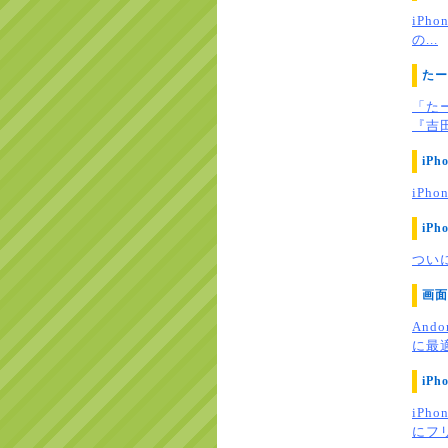
iPh
の...
たー
「た
『吉田
iP
iPh
iPh
ついに 
画面
An
に最適.
iP
iP
にフリ.