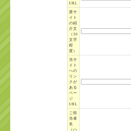
URL
貴サ
イト
の紹
介文
（30
文字
程
度）
当サ
イト
への
リン
クが
ある
ペー
ジ
URL
ご担
当者
名
（ハ