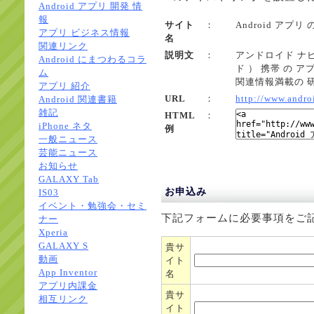
Android アプリ 開発 情
報
サイト
：
Android アプ
アプリ ビジネス情報
名
関連リンク
説明文
：
アンドロイド ナビ 
Android にまつわるコラ
ド ） 携帯 の アプ
ム
関連情報満載の 
アプリ 紹介
URL
：
http://www.andro
Android 関連書籍
雑記
HTML
：
iPhone ネタ
例
一般ニュース
芸能ニュース
お知らせ
GALAXY Tab
お申込み
IS03
イベント・勉強会・セミ
下記フォームに必要事項をご
ナー
Xperia
GALAXY S
貴サ
動画
イト
App Inventor
名
アプリ内課金
貴サ
相互リンク
イト