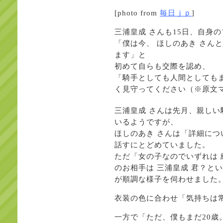
[photo from
毎日ｊｐ
]
三浦皇成 さんも15日、自身
「僕は今、 ほしのあき さん
ます」と
初めて自らも交際を認め、
「騎手としても人間としても
く見守ってください（※原文
三浦皇成 さんは先月、親しい
いるようですが、
ほしのあき さんは「詳細に
話すにとどめていました。
ただ「女の子なのでいずれは 
のお相手は 三浦皇成 君？と
が順調な様子を伺わせました
衣装の色に合わせ「気持ちは
一方で「ただ、僕もまだ20歳