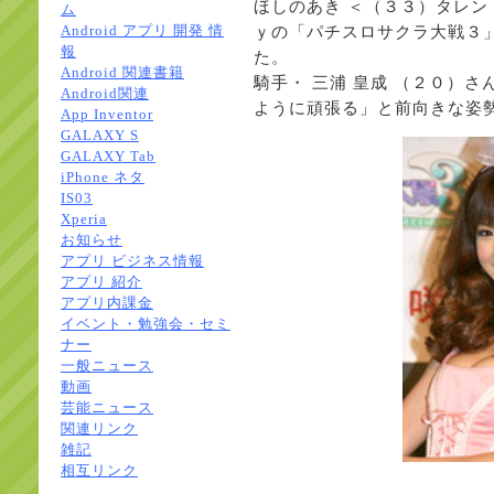
ほしのあき ＜（３３）タレ
ム
ｙの「パチスロサクラ大戦３
Android アプリ 開発 情
報
た。
Android 関連書籍
騎手・ 三浦 皇成 （２０）さ
Android関連
ように頑張る」と前向きな姿
App Inventor
GALAXY S
GALAXY Tab
iPhone ネタ
IS03
Xperia
お知らせ
アプリ ビジネス情報
アプリ 紹介
アプリ内課金
イベント・勉強会・セミ
ナー
一般ニュース
動画
芸能ニュース
関連リンク
雑記
相互リンク